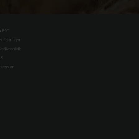
 BAT
tificeringer
vatlivspolitik
B
pressum