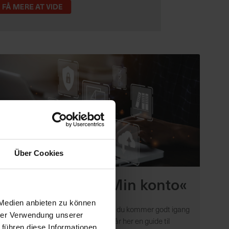
Über Cookies
Oversigt over »Min konto«
 Medien anbieten zu können
Her kan du lære mere om hvordan du kommer godt igang
hrer Verwendung unserer
med din kundekonto hos BAT. Du får her en guide til
 führen diese Informationen