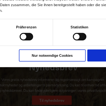
indkøbe og udvikle produkter og løsninger, som passer til
 Daten zusammen, die Sie ihnen bereitgestellt haben oder die s
den seriøse moderne planteavler. Vores målsætning er, at
n.
du oplever os som en stærk partner inden planteavlen.
Læs mere
Präferenzen
Statistiken
Nur notwendige Cookies
Nyhedsbrev
Vores gratis nyhedsbrev informerer dig regelmæssigt om kampagner,
uktnyheder og anbefalinger til plantedyrkning. Du kan til enhver tid af
g nyhedsbrevet. Du kan finde yderligere oplysninger i vores privatlivspolit
Til nyhedsbrev