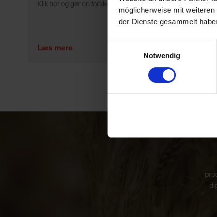
Klik her og gør en forskel for dine dyr i dag!
möglicherweise mit weiteren
der Dienste gesammelt habe
Einwilligungsauswahl
Læs mere
Notwendig
prod
di