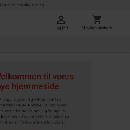
Hurtig og pålidelig levering
Log ind
Min indkøbskurv