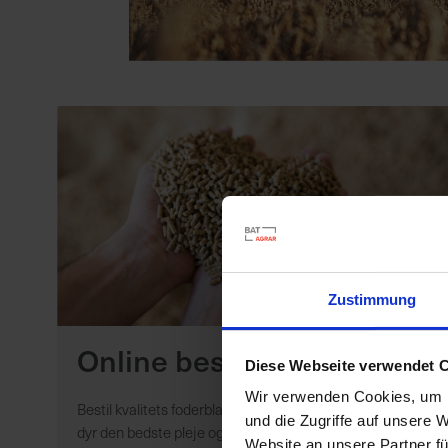
Zustimmung
Online bestilling af foder
Diese Webseite verwendet 
Wir verwenden Cookies, um I
Bestil kvalitets foderblandinger online hos os og sikr dine
und die Zugriffe auf unsere 
dyr den bedste pleje og vækst. Vi tilbyder hurtig levering.
Website an unsere Partner fü