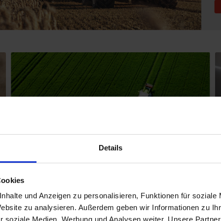
Details
Planteavl
Cookies
nhalte und Anzeigen zu personalisieren, Funktionen für soziale
BAT Agrar tilbyder sine kunder omfattende rådgivning og
Website zu analysieren. Außerdem geben wir Informationen zu I
knowhow indenfor planteavl. Vi arbejder dagligt på at
r soziale Medien, Werbung und Analysen weiter. Unsere Partner