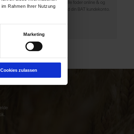
hvordan du får startet med at bestille foder online & og
ie im Rahmen Ihrer Nutzung
hvilke andre muligheder du har med din BAT kundekonto.
Læs mere
Marketing
Cookies zulassen
melde
ik.