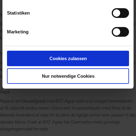
Statistiken
Vårsæd
Vi samarbejder med forædlere i både Danmark og udlandet for at sikre
de rigtige sorter til konkurrencedygtige priser. Vi er leverandør af alle
Marketing
former for vårsæd.
Vintersæd
Cookies zulassen
Vi samarbejder med forædlere i både Danmark og udlandet for at sikre
de rigtige sorter til konkurrencedygtige priser. Vi er leverandør af alle
former for vintersæd.
Nur notwendige Cookies
Raps
Raps er en fokusafgrøde hos BAT Agrar som vi er meget interesseret i
at få udbredt endnu mere i Danmark. Vi samarbejder med flere af de
førende forædlere af raps for at sikre de rigtige sorter som passer til det
danske klima. Husk at BAT Agrar har Danmarks mest gunstige
afregningsmodel for raps.