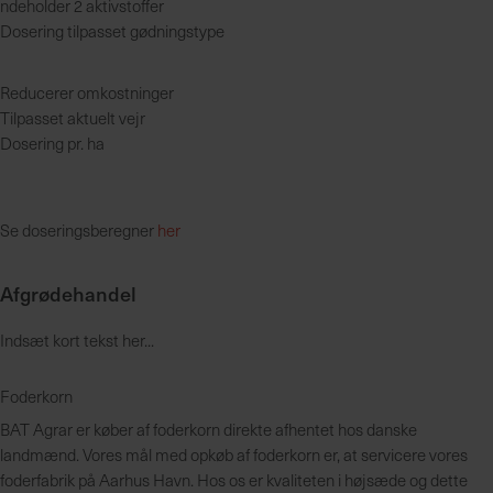
H
ndeholder 2 aktivstoffer
u
Dosering tilpasset gødningstype
r
t
Reducerer omkostninger
i
Tilpasset aktuelt vejr
g
Dosering pr. ha
o
g
p
Se doseringsberegner
her
å
l
i
Afgrødehandel
d
e
Indsæt kort tekst her...
l
i
Foderkorn
g
BAT Agrar er køber af foderkorn direkte afhentet hos danske
l
landmænd. Vores mål med opkøb af foderkorn er, at servicere vores
e
foderfabrik på Aarhus Havn. Hos os er kvaliteten i højsæde og dette
v