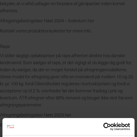
betyder, at vi altid udtager en forprøve af gårdpartier inden kornet
e
afhentes.
r
i
Afregningsbetingelser Høst 2024 – foderkorn her
n
Kontakt vores produktkonsulenter for mere info.
g
Raps
Vi stiller dagligt opkøbspriser på raps afhentet direkte hos danske
landmænd. Som sælger af raps, er det vigtigt at du kigge dig godt for,
inden du sælger, da der er meget forskel på afregningsmodellerne.
Vores model for afregning giver ofte en merværdi på mellem 10 og 20
kr. pr. 100 kg. fordi Olieindholdet reguleres i kontraktprisen og fordi vi
accepterer op til 2 % urenheder før der kommer fradrag i pris og
kvantum. ATR afregner efter 98% renvare og bruger ikke rent frø som
afregningsparameter.
Afregningsbetingelser Høst 2023 her
Kontakt vores produktkonsulenter for mere info.